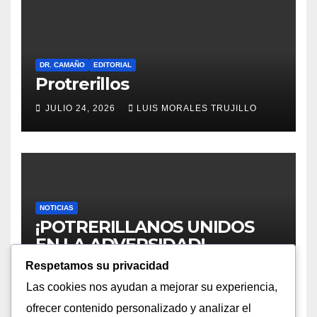
DR. CAMAÑO
EDITORIAL
Protrerillos
JULIO 24, 2026
LUIS MORALES TRUJILLO
NOTICIAS
¡POTRERILLANOS UNIDOS
EN LA ADVERSIDAD!
LLAMADO URGENTE A
Respetamos su privacidad
JULIO 20, 2026
LUIS MORALES TRUJILLO
REGISTRARSE TRAS LA
Las cookies nos ayudan a mejorar su experiencia,
CATÁSTROFE CLIMÁTICA EN
ofrecer contenido personalizado y analizar el
III Y IV REGIÓN