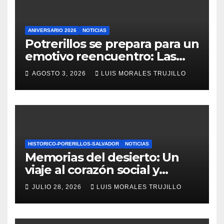
ANIVERSARIO 2026
NOTICIAS
Potrerillos se prepara para un
emotivo reencuentro: Las
comunidades potrerillanas
AGOSTO 3, 2026
LUIS MORALES TRUJILLO
celebran 108 años de historia
y memoria
HISTORICO-PORERILLOS-SALVADOR
NOTICIAS
Memorias del desierto: Un
viaje al corazón social y
ambiental de Potrerillos en
JULIO 28, 2026
LUIS MORALES TRUJILLO
Paleobar