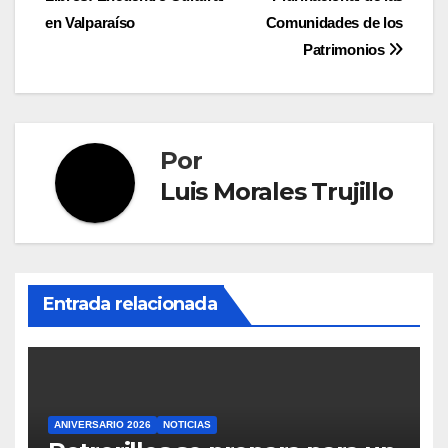
entradas
en Valparaíso
Comunidades de los
Patrimonios
Por
Luis Morales Trujillo
Entrada relacionada
ANIVERSARIO 2026
NOTICIAS