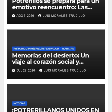
Potrerillos se prepara para un
emotivo reencuentro: Las
comunidades potrerillanas
AGO 3, 2026
LUIS MORALES TRUJILLO
celebran 108 años de historia
y memoria
HISTORICO-PORERILLOS-SALVADOR
NOTICIAS
Memorias del desierto: Un
viaje al corazón social y
ambiental de Potrerillos en
JUL 28, 2026
LUIS MORALES TRUJILLO
Paleobar
NOTICIAS
¡POTRERILLANOS UNIDOS EN