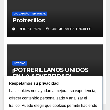
DR. CAMAÑO
EDITORIAL
Protrerillos
JULIO 24, 2026
LUIS MORALES TRUJILLO
NOTICIAS
¡POTRERILLANOS UNIDOS
EN LA ADVERSIDAD!
LLAMADO URGENTE A
Respetamos su privacidad
JULIO 20, 2026
LUIS MORALES TRUJILLO
REGISTRARSE TRAS LA
Las cookies nos ayudan a mejorar su experiencia,
CATÁSTROFE CLIMÁTICA EN
ofrecer contenido personalizado y analizar el
III Y IV REGIÓN
tráfico. Puede elegir qué cookies permitir haciendo