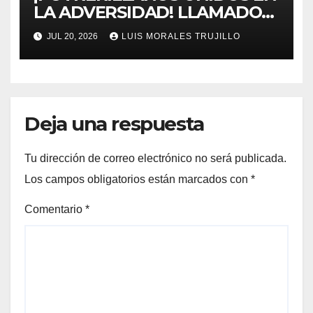
LA ADVERSIDAD! LLAMADO
URGENTE A REGISTRARSE
JUL 20, 2026
LUIS MORALES TRUJILLO
TRAS LA CATÁSTROFE
CLIMÁTICA EN III Y IV REGIÓN
Deja una respuesta
Tu dirección de correo electrónico no será publicada.
Los campos obligatorios están marcados con
*
Comentario
*