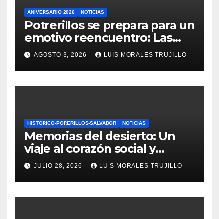
ANIVERSARIO 2026
NOTICIAS
Potrerillos se prepara para un
emotivo reencuentro: Las
comunidades potrerillanas
AGOSTO 3, 2026
LUIS MORALES TRUJILLO
celebran 108 años de historia
y memoria
HISTORICO-PORERILLOS-SALVADOR
NOTICIAS
Memorias del desierto: Un
viaje al corazón social y
ambiental de Potrerillos en
JULIO 28, 2026
LUIS MORALES TRUJILLO
Paleobar