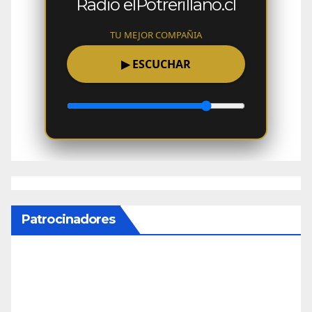
Radio elPotrerillano.cl
TU MEJOR COMPAÑIA
▶
ESCUCHAR
Patrocinadores