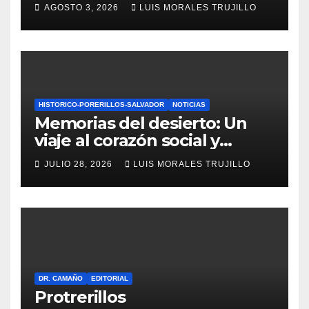
comunidades potrerillanas
AGOSTO 3, 2026
LUIS MORALES TRUJILLO
celebran 108 años de historia
y memoria
HISTORICO-PORERILLOS-SALVADOR
NOTICIAS
Memorias del desierto: Un
viaje al corazón social y
ambiental de Potrerillos en
JULIO 28, 2026
LUIS MORALES TRUJILLO
Paleobar
DR. CAMAÑO
EDITORIAL
Protrerillos