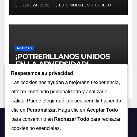
JULIO 24, 2026
LUIS MORALES TRUJILLO
NOTICIAS
¡POTRERILLANOS UNIDOS
EN LA ADVERSIDAD!
LLAMADO URGENTE A
Respetamos su privacidad
JULIO 20, 2026
LUIS MORALES TRUJILLO
REGISTRARSE TRAS LA
Las cookies nos ayudan a mejorar su experiencia,
CATÁSTROFE CLIMÁTICA EN
ofrecer contenido personalizado y analizar el
III Y IV REGIÓN
tráfico. Puede elegir qué cookies permitir haciendo
clic en
Personalizar
. Haga clic en
Aceptar Todo
para consentir o en
Rechazar Todo
para rechazar
cookies no esenciales.