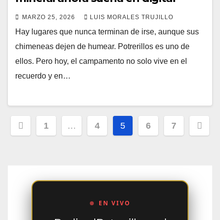
MARZO 25, 2026
LUIS MORALES TRUJILLO
Hay lugares que nunca terminan de irse, aunque sus
chimeneas dejen de humear. Potrerillos es uno de
ellos. Pero hoy, el campamento no solo vive en el
recuerdo y en…
Paginación
1
…
4
5
6
7
de
entradas
EN VIVO