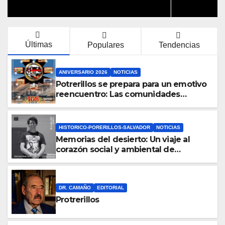
Últimas
Populares
Tendencias
ANIVERSARIO 2026
NOTICIAS
Potrerillos se prepara para un emotivo
reencuentro: Las comunidades
potrerillanas celebran 108 años de
historia y memoria
HISTORICO-PORERILLOS-SALVADOR
NOTICIAS
Memorias del desierto: Un viaje al
corazón social y ambiental de
Potrerillos en Paleobar
DR. CAMAÑO
EDITORIAL
Protrerillos